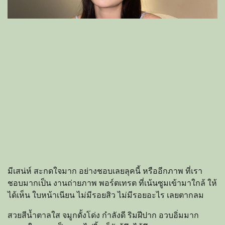
มีเสน่ห์ สะกดใจมาก อย่างชอบเลยลุคนี้ หรืออีกภาพ ที่เรา
ชอบมากเป็น งานถ่ายภาพ พอร์ตเทรต ที่เน้นซูมเข้ามาใกล้ ให้
ได้เห็น ใบหน้าเนียน ไม่มีรอยสิว ไม่มีรอยอะไร เลยตากลม
สวยสีน้ำตาลใส จมูกดั้งโด่ง กำลังดี ริมฝีปาก อวบอิ่มมาก