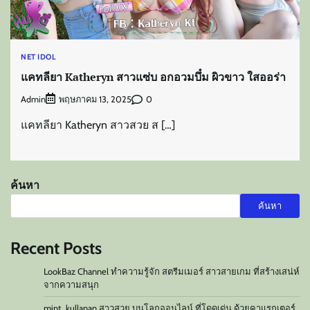
NET IDOL
แคทลียา Katheryn สาวแซ่บ อกอวมบึ๋ม ผิวขาว ใสออร่า
Admin
0
พฤษภาคม 13, 2025
แคทลียา Katheryn สาวสวย ส […]
ค้นหา
ค้นหา
Recent Posts
LookBaz Channel ทำความรู้จัก สตรีมเมอร์ สาวสายเกม ที่สร้างเสน่ห์
จากความสนุก
mint_kullanan สาวสวย บนโลกออนไลน์ ที่โดดเด่น ด้วยคาแรกเตอร์