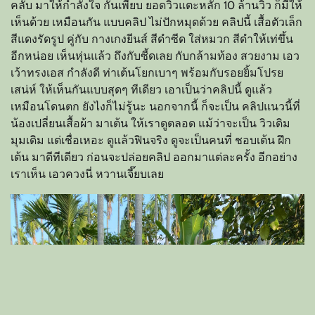
คลับ มาให้กำลังใจ กันเพียบ ยอดวิวแตะหลัก 10 ล้านวิว ก็มีให้
เห็นด้วย เหมือนกัน แบบคลิป ไม่ปักหมุดด้วย คลิปนี้ เสื้อตัวเล็ก
สีแดงรัดรูป คู่กับ กางเกงยีนส์ สีดำซีด ใส่หมวก สีดำให้เท่ขึ้น
อีกหน่อย เห็นหุ่นแล้ว ถึงกับซี้ดเลย กับกล้ามท้อง สวยงาม เอว
เว้าทรงเอส กำลังดี ท่าเต้นโยกเบาๆ พร้อมกับรอยยิ้มโปรย
เสน่ห์ ให้เห็นกันแบบสุดๆ ทีเดียว เอาเป็นว่าคลิปนี้ ดูแล้ว
เหมือนโดนตก ยังไงก็ไม่รู้นะ นอกจากนี้ ก็จะเป็น คลิปแนวนี้ที่
น้องเปลี่ยนเสื้อผ้า มาเต้น ให้เราดูตลอด แม้ว่าจะเป็น วิวเดิม
มุมเดิม แต่เชื่อเหอะ ดูแล้วฟินจริง ดูจะเป็นคนที่ ชอบเต้น ฝึก
เต้น มาดีทีเดียว ก่อนจะปล่อยคลิป ออกมาแต่ละครั้ง อีกอย่าง
เราเห็น เอวควงนี่ หวานเจี๊ยบเลย