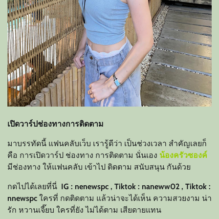
เปิดวาร์ปช่องทางการติดตาม
มาบรรทัดนี้ แฟนคลับเว็บ เรารู้ดีว่า เป็นช่วงเวลา สำคัญเลยก็
คือ การเปิดวาร์ป ช่องทาง การติดตาม นั่นเอง
น้องครัวซองค์
มีช่องทาง ให้แฟนคลับ เข้าไป ติดตาม สนับสนุน กันด้วย
กดไปได้เลยที่นี่
IG : nenewspc , Tiktok : naneww02 , Tiktok :
nnewspc
ใครที่ กดติดตาม แล้วน่าจะได้เห็น ความสวยงาม น่า
รัก หวานเจี๊ยบ ใครที่ยัง ไม่ได้ตาม เสียดายแทน