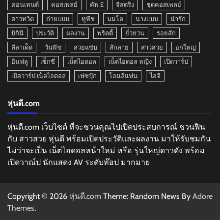
คอนเทนต์
คอสเพลย์
คัพ E
จีสตริง
ชุดคอสเพลย์
ดาวทวิต
ถ่ายแบบ
ทูพีช
นมโต
นางแบบ
น่ารัก
บิกินี
ประวัติ
ผลงาน
พริตตี้
ยั่วยวน
รอยสัก
ลีลาเด็ด
วันพีช
สวยแซ่บ
สักลาย
สาวสวย
อกใหญ่
อินฟลู
เซ็กซี่
เน็ตไอดอล
เน็ตไอดอล หญิง
เปิดวาร์ป
เปิดวาร์ป เน็ตไอดอล
เฟซบุ๊ก
โอนลี่แฟน
ไอจี
หุ่นดี.com
หุ่นดี.com เว็บไซต์ ที่จะชวนคุณไปเปิดประสบการณ์ ชวนฟิน
กับ สาวสวย หุ่นดี พร้อมเปิดประวัติและผลงาน มาให้รับชมกัน
ไม่ว่าจะเป็น เน็ตไอดอลหน้าใหม่ หรือ รุ่นใหญ่ดาวดัง พร้อม
เปิดวาณ์ป นักแสดง AV ระดับท๊อป มากมาย
Copyright © 2026
หุ่นดี.com
Theme: Random News By
Adore
Themes
.