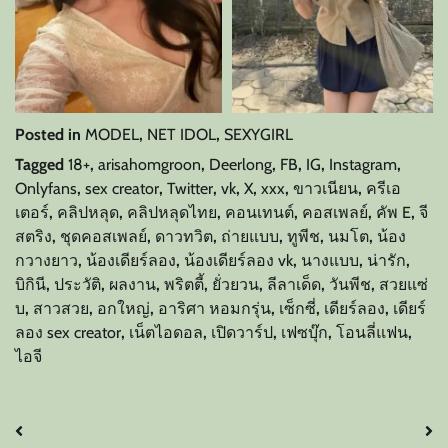
Posted in
MODEL
,
NET IDOL
,
SEXYGIRL
Tagged
18+
,
arisahomgroon
,
Deerlong
,
FB
,
IG
,
Instagram
,
Onlyfans
,
sex creator
,
Twitter
,
vk
,
X
,
xxx
,
ขาวเนียน
,
ครีเอ
เตอร์
,
คลิปหลุด
,
คลิปหลุดไทย
,
คอนเทนต์
,
คอสเพลย์
,
คัพ E
,
จี
สตริง
,
ชุดคอสเพลย์
,
ดาวทวิต
,
ถ่ายแบบ
,
ทูพีช
,
นมโต
,
น้อง
กวางยาว
,
น้องเดียร์ลอง
,
น้องเดียร์ลอง vk
,
นางแบบ
,
น่ารัก
,
บิกินี
,
ประวัติ
,
ผลงาน
,
พริตตี้
,
ยั่วยวน
,
ลีลาเด็ด
,
วันพีช
,
สวยแซ่
บ
,
สาวสวย
,
อกใหญ่
,
อาริศา หอมกรุ่น
,
เซ็กซี่
,
เดียร์ลอง
,
เดียร์
ลอง sex creator
,
เน็ตไอดอล
,
เปิดวาร์ป
,
เฟซบุ๊ก
,
โอนลี่แฟน
,
ไอจี
แนะแนว