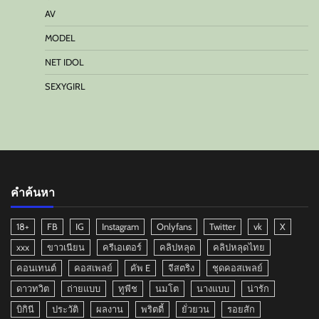
AV
MODEL
NET IDOL
SEXYGIRL
คำค้นหา
18+
FB
IG
Instagram
Onlyfans
Twitter
vk
X
xxx
ขาวเนียน
ครีเอเตอร์
คลิปหลุด
คลิปหลุดไทย
คอนเทนต์
คอสเพลย์
คัพ E
จีสตริง
ชุดคอสเพลย์
ดาวทวิต
ถ่ายแบบ
ทูพีช
นมโต
นางแบบ
น่ารัก
บิกินี
ประวัติ
ผลงาน
พริตตี้
ยั่วยวน
รอยสัก