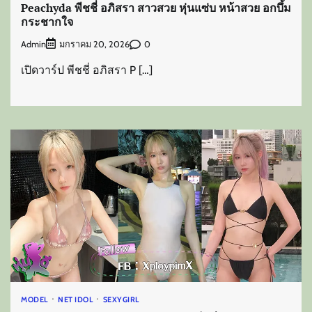
Peachyda พีชชี่ อภิสรา สาวสวย หุ่นแซ่บ หน้าสวย อกบึ้ม
กระชากใจ
Admin
0
มกราคม 20, 2026
เปิดวาร์ป พีชชี่ อภิสรา P […]
MODEL
NET IDOL
SEXYGIRL