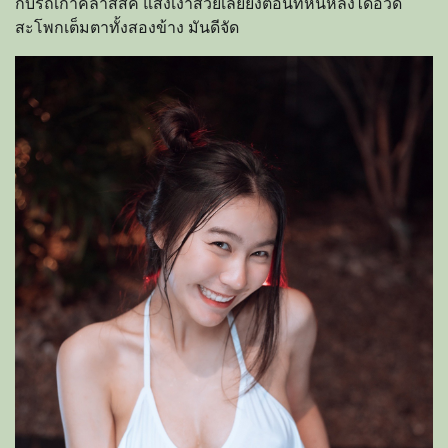
กับรถเก่าคลาสสิค แสงเงาสวยเลยยิ่งตอนที่หันหลังได้อวด
สะโพกเต็มตาทั้งสองข้าง มันดีจัด