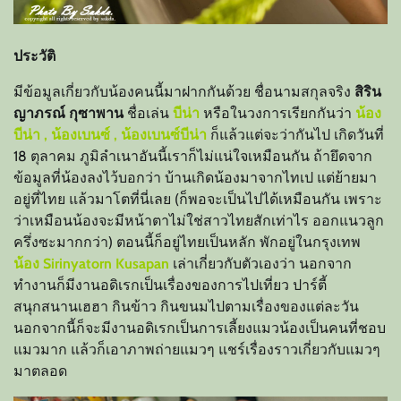
ประวัติ
มีข้อมูลเกี่ยวกับน้องคนนี้มาฝากกันด้วย ชื่อนามสกุลจริง
สิริน
ญาภรณ์ กุซาพาน
ชื่อเล่น
บีน่า
หรือในวงการเรียกกันว่า
น้อง
บีน่า , น้องเบนซ์ , น้องเบนซ์บีน่า
ก็แล้วแต่จะว่ากันไป เกิดวันที่
18 ตุลาคม ภูมิลำเนาอันนี้เราก็ไม่แน่ใจเหมือนกัน ถ้ายึดจาก
ข้อมูลที่น้องลงไว้บอกว่า บ้านเกิดน้องมาจากไทเป แต่ย้ายมา
อยู่ที่ไทย แล้วมาโตที่นี่เลย (ก็พอจะเป็นไปได้เหมือนกัน เพราะ
ว่าเหมือนน้องจะมีหน้าตาไม่ใช่สาวไทยสักเท่าไร ออกแนวลูก
ครึ่งซะมากกว่า) ตอนนี้ก็อยู่ไทยเป็นหลัก พักอยู่ในกรุงเทพ
น้อง Sirinyatorn Kusapan
เล่าเกี่ยวกับตัวเองว่า นอกจาก
ทำงานก็มีงานอดิเรกเป็นเรื่องของการไปเที่ยว ปาร์ตี้
สนุกสนานเฮฮา กินข้าว กินขนมไปตามเรื่องของแต่ละวัน
นอกจากนี้ก็จะมีงานอดิเรกเป็นการเลี้ยงแมวน้องเป็นคนที่ชอบ
แมวมาก แล้วก็เอาภาพถ่ายแมวๆ แชร์เรื่องราวเกี่ยวกับแมวๆ
มาตลอด