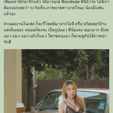
เพียงเท่านี้ก็น่ารักแล้ว ให้อารมณ์ ฟีลแฟนสุด ทีนี้ถ้าไถ ไอจีเรา
ต้องบอกเลยว่า ระวังเห็น ภาพบาดตา บาดใจนะ น้องมีแฟน
แล้วอ่ะ
ส่วนผลงานในเฟส ก็จะรีโพสต์มาจากไอจี หรือ ทวิตเตอร์บ้าง
แต่เห็นเยอะ หน่อยก็คงจะ เป็นรูปแมว ที่น้องลง เยอะมาก มีแต่
แมว แมว แมว แล้วก็แมว ใครชอบแมว ก็ตามดูกันได้ภาพน่า
รักดี