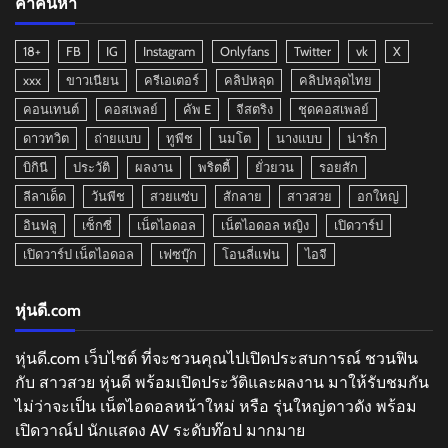
คำค้นหา
18+
FB
IG
Instagram
Onlyfans
Twitter
vk
X
xxx
ขาวเนียน
ครีเอเตอร์
คลิปหลุด
คลิปหลุดไทย
คอนเทนต์
คอสเพลย์
คัพ E
จีสตริง
ชุดคอสเพลย์
ดาวทวิต
ถ่ายแบบ
ทูพีช
นมโต
นางแบบ
น่ารัก
บิกินี
ประวัติ
ผลงาน
พริตตี้
ยั่วยวน
รอยสัก
ลีลาเด็ด
วันพีช
สวยแซ่บ
สักลาย
สาวสวย
อกใหญ่
อินฟลู
เซ็กซี่
เน็ตไอดอล
เน็ตไอดอล หญิง
เปิดวาร์ป
เปิดวาร์ป เน็ตไอดอล
เฟซบุ๊ก
โอนลี่แฟน
ไอจี
หุ่นดี.com
หุ่นดี.com เว็บไซต์ ที่จะชวนคุณไปเปิดประสบการณ์ ชวนฟิน
กับ สาวสวย หุ่นดี พร้อมเปิดประวัติและผลงาน มาให้รับชมกัน
ไม่ว่าจะเป็น เน็ตไอดอลหน้าใหม่ หรือ รุ่นใหญ่ดาวดัง พร้อม
เปิดวาณ์ป นักแสดง AV ระดับท๊อป มากมาย