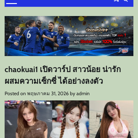
chaokuai1 เปิดวาร์ป สาวน้อย น่ารัก
ผสมความเซ็กซี่ ได้อย่างลงตัว
Posted on
พฤษภาคม 31, 2026
by
admin