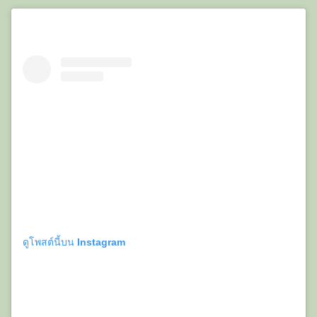
ดูโพสต์นี้บน Instagram