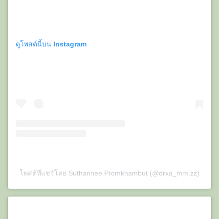
ดูโพสต์นี้บน Instagram
โพสต์ที่แชร์โดย Sutharinee Promkhambut (@drxa_mm.zz)