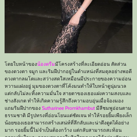
โดยใบหน้าของ
น้องดรีม
มีโครงสร้างที่ละเอียดอ่อน สัดส่วน
ของดวงตา จมูก และริมฝีปากอยู่ในตำแหน่งที่สมดุลอย่างพอดี
ดวงตากลมโตและสว่างสดใสเหมือนมีประกายของความอ่อน
หวานแฝงอยู่ มุมของดวงตาที่โค้งมนทำให้ใบหน้าดูนุ่มนวล
แต่กลับไม่ละทิ้งความมั่นใจ สายตาของเธอแฝงความสงบและ
ช่างสังเกต ทำให้เกิดความรู้สึกถึงความอบอุ่นเมื่อจ้องมอง
แถมริมฝีปากของ
Sutharinee Promkhambut
มีสีชมพูอ่อนตาม
ธรรมชาติ มีรูปทรงที่อ่อนโยนแต่ชัดเจน ทำให้รอยยิ้มเพียงเล็ก
น้อยของเธอสามารถสร้างเสน่ห์ที่ลึกลับและน่าดึงดูดได้อย่าง
มาก รอยยิ้มนี้ไม่จำเป็นต้องกว้าง แต่กลับสามารถสะท้อน