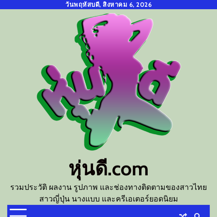
Skip
วันพฤหัสบดี, สิงหาคม 6, 2026
to
content
หุ่นดี.com
รวมประวัติ ผลงาน รูปภาพ และช่องทางติดตามของสาวไทย
สาวญี่ปุ่น นางแบบ และครีเอเตอร์ยอดนิยม