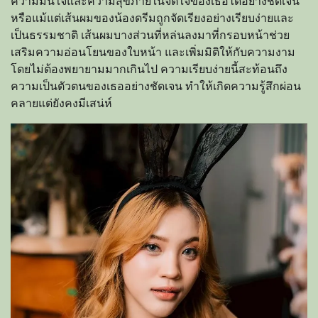
ความมั่นใจและความสุขภายในจิตใจของเธอได้อย่างชัดเจน
หรือแม้แต่เส้นผมของน้องดรีมถูกจัดเรียงอย่างเรียบง่ายและ
เป็นธรรมชาติ เส้นผมบางส่วนที่หล่นลงมาที่กรอบหน้าช่วย
เสริมความอ่อนโยนของใบหน้า และเพิ่มมิติให้กับความงาม
โดยไม่ต้องพยายามมากเกินไป ความเรียบง่ายนี้สะท้อนถึง
ความเป็นตัวตนของเธออย่างชัดเจน ทำให้เกิดความรู้สึกผ่อน
คลายแต่ยังคงมีเสน่ห์