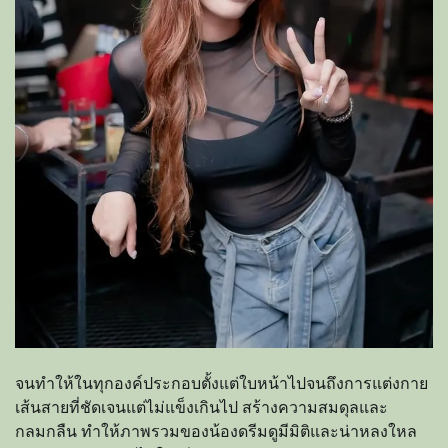
จนทำให้ในทุกองค์ประกอบตั้งแต่ใบหน้าไปจนถึงการแต่งกาย
เส้นสายที่ชัดเจนแต่ไม่แข็งเกินไป สร้างความสมดุลและ
กลมกลืน ทำให้ภาพรวมของน้องดรีมดูมีมิติและน่าหลงใหล