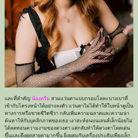
และที่สำคัญ
น้องดรีม
สวมแว่นตาแบบกรอบโลหะบางเบาที่
เข้ากับโครงหน้าได้อย่างลงตัว แว่นตาไม่ได้ทำให้ใบหน้าดูเป็น
ทางการหรือขาดชีวิตชีวา กลับเพิ่มความฉลาดและความน่า
ค้นหาให้กับบุคลิกภาพของเธอ เงาสะท้อนบนเลนส์เล็กน้อยไม่
ได้ลดทอนความงามของดวงตา แต่กลับทำให้ดวงตาโดดเด่น
ขึ้นและดึงดูดสายตามากขึ้น ยิ่งผสมกับเครื่องประดับเพียงเล็ก