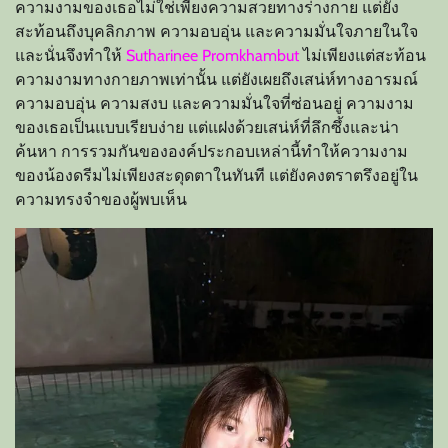
ความงามของเธอไม่ใช่เพียงความสวยทางร่างกาย แต่ยัง
สะท้อนถึงบุคลิกภาพ ความอบอุ่น และความมั่นใจภายในใจ
และนั่นจึงทำให้
Sutharinee Promkhambut
ไม่เพียงแต่สะท้อน
ความงามทางกายภาพเท่านั้น แต่ยังเผยถึงเสน่ห์ทางอารมณ์
ความอบอุ่น ความสงบ และความมั่นใจที่ซ่อนอยู่ ความงาม
ของเธอเป็นแบบเรียบง่าย แต่แฝงด้วยเสน่ห์ที่ลึกซึ้งและน่า
ค้นหา การรวมกันขององค์ประกอบเหล่านี้ทำให้ความงาม
ของน้องดรีมไม่เพียงสะดุดตาในทันที แต่ยังคงตราตรึงอยู่ใน
ความทรงจำของผู้พบเห็น